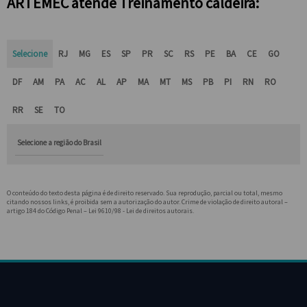
ARTEMEC atende Treinamento caldeira:
Selecione
RJ
MG
ES
SP
PR
SC
RS
PE
BA
CE
GO
DF
AM
PA
AC
AL
AP
MA
MT
MS
PB
PI
RN
RO
RR
SE
TO
Selecione a região do Brasil
O conteúdo do texto desta página é de direito reservado. Sua reprodução, parcial ou total, mesmo
citando nossos links, é proibida sem a autorização do autor. Crime de violação de direito autoral –
artigo 184 do Código Penal –
Lei 9610/98 - Lei de direitos autorais
.