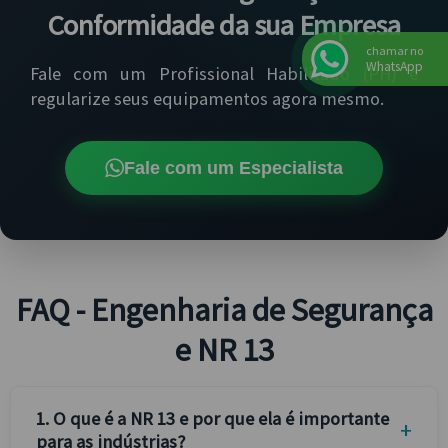
Conformidade da sua Empresa
chamar no
WhatsApp
Fale com um Profissional Habilitado (PH) e
regularize seus equipamentos agora mesmo.
Fale com um Especialista
FAQ - Engenharia de Segurança
e NR 13
1. O que é a NR 13 e por que ela é importante
para as indústrias?