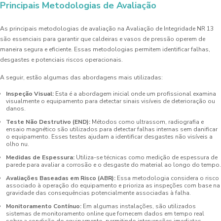
Principais Metodologias de Avaliação
As principais metodologias de avaliação na Avaliação de Integridade NR 13
são essenciais para garantir que caldeiras e vasos de pressão operem de
maneira segura e eficiente. Essas metodologias permitem identificar falhas,
desgastes e potenciais riscos operacionais.
A seguir, estão algumas das abordagens mais utilizadas:
Inspeção Visual:
Esta é a abordagem inicial onde um profissional examina
visualmente o equipamento para detectar sinais visíveis de deterioração ou
danos.
Teste Não Destrutivo (END):
Métodos como ultrassom, radiografia e
ensaio magnético são utilizados para detectar falhas internas sem danificar
o equipamento. Esses testes ajudam a identificar desgastes não visíveis a
olho nu.
Medidas de Espessura:
Utiliza-se técnicas como medição de espessura de
parede para avaliar a corrosão e o desgaste do material ao longo do tempo.
Avaliações Baseadas em Risco (ABR):
Essa metodologia considera o risco
associado à operação do equipamento e prioriza as inspeções com base na
gravidade das consequências potencialmente associadas à falha.
Monitoramento Contínuo:
Em algumas instalações, são utilizados
sistemas de monitoramento online que fornecem dados em tempo real
sobre a condição do equipamento, permitindo intervenções imediatas