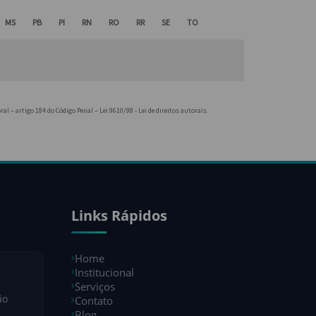
MS
PB
PI
RN
RO
RR
SE
TO
ral – artigo 184 do Código Penal –
Lei 9610/98 - Lei de direitos autorais
.
Links Rápidos
Home
Institucional
Serviços
ão
Contato
Blog