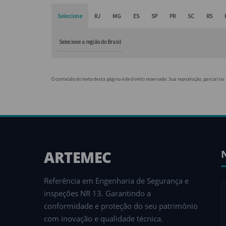
Selecione
RJ
MG
ES
SP
PR
SC
RS
Selecione a região do Brasil
O conteúdo do texto desta página é de direito reservado. Sua reprodução, parcial ou
ARTEMEC
Referência em Engenharia de Segurança e
inspeções NR 13. Garantindo a
conformidade e proteção do seu patrimônio
com inovação e qualidade técnica.