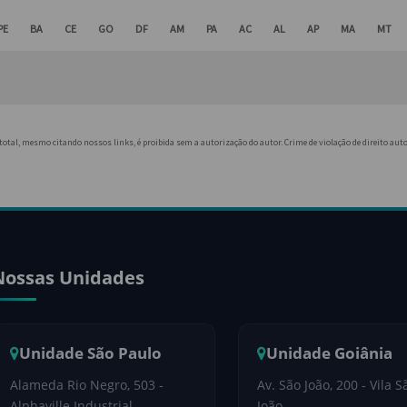
PE
BA
CE
GO
DF
AM
PA
AC
AL
AP
MA
MT
 total, mesmo citando nossos links, é proibida sem a autorização do autor. Crime de violação de direito auto
Nossas Unidades
Unidade São Paulo
Unidade Goiânia
Alameda Rio Negro, 503 -
Av. São João, 200 - Vila S
Alphaville Industrial
João