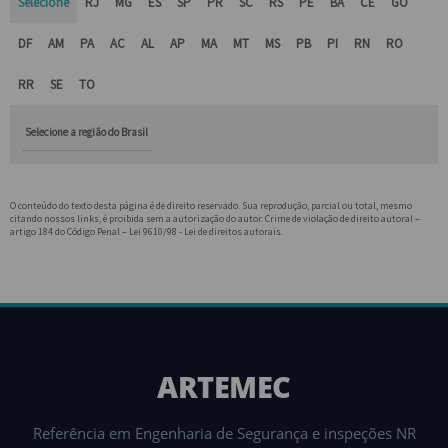
Selecione
RJ
MG
ES
SP
PR
SC
RS
PE
BA
CE
GO
DF
AM
PA
AC
AL
AP
MA
MT
MS
PB
PI
RN
RO
RR
SE
TO
Selecione a região do Brasil
O conteúdo do texto desta página é de direito reservado. Sua reprodução, parcial ou total, mesmo
citando nossos links, é proibida sem a autorização do autor. Crime de violação de direito autoral –
artigo 184 do Código Penal –
Lei 9610/98 - Lei de direitos autorais
.
ARTEMEC
Referência em Engenharia de Segurança e inspeções NR