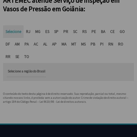
ARTEMEC atende Serviço de Inspeção em
Vasos de Pressão em Goiânia:
Selecione
RJ
MG
ES
SP
PR
SC
RS
PE
BA
CE
GO
DF
AM
PA
AC
AL
AP
MA
MT
MS
PB
PI
RN
RO
RR
SE
TO
Selecione a região do Brasil
O conteúdo do texto desta página é de direito reservado. Sua reprodução, parcial ou total, mesmo
citando nossos links, é proibida sem a autorização do autor. Crime de violação de direito autoral –
artigo 184 do Código Penal –
Lei 9610/98 - Lei de direitos autorais
.