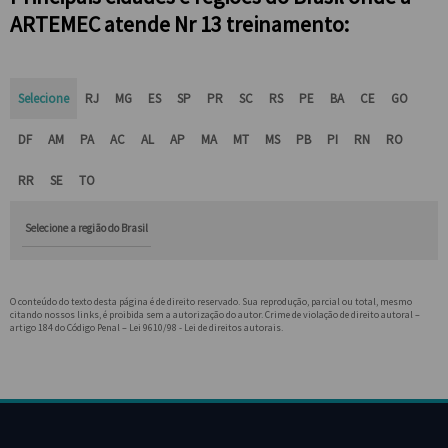
ARTEMEC atende Nr 13 treinamento:
Selecione
RJ
MG
ES
SP
PR
SC
RS
PE
BA
CE
GO
DF
AM
PA
AC
AL
AP
MA
MT
MS
PB
PI
RN
RO
RR
SE
TO
Selecione a região do Brasil
O conteúdo do texto desta página é de direito reservado. Sua reprodução, parcial ou total, mesmo
citando nossos links, é proibida sem a autorização do autor. Crime de violação de direito autoral –
artigo 184 do Código Penal –
Lei 9610/98 - Lei de direitos autorais
.