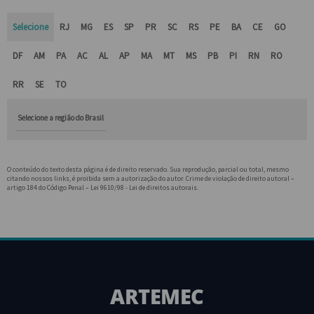
Selecione
RJ
MG
ES
SP
PR
SC
RS
PE
BA
CE
GO
DF
AM
PA
AC
AL
AP
MA
MT
MS
PB
PI
RN
RO
RR
SE
TO
Selecione a região do Brasil
O conteúdo do texto desta página é de direito reservado. Sua reprodução, parcial ou total, mesmo
citando nossos links, é proibida sem a autorização do autor. Crime de violação de direito autoral –
artigo 184 do Código Penal –
Lei 9610/98 - Lei de direitos autorais
.
ARTEMEC