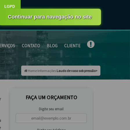
mesmo
Faça seu orçamento por Whatsapp
ERVIÇOS
CONTATO
BLOG
CLIENTE
Home
Informações
Laudo de vaso sob pressão>
FAÇA UM ORÇAMENTO
r
Digite seu email
a
e