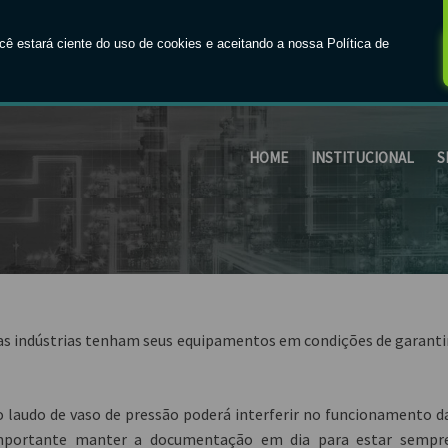
os especialistas!
Faça seu orçamento agora 
HOME
INSTITUCIONAL
S
 as indústrias tenham seus equipamentos em condições de garanti
o laudo de vaso de pressão poderá interferir no funcionamento d
importante manter a documentação em dia para estar sempr