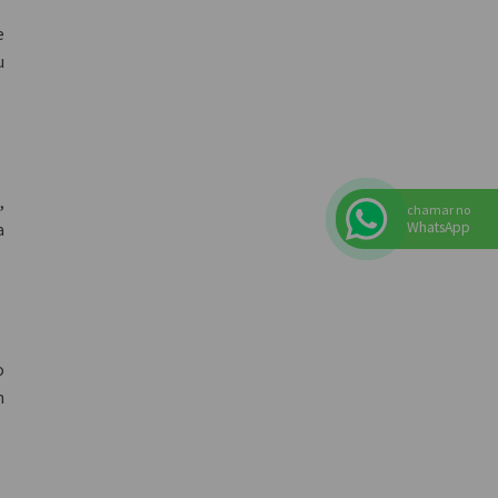
e
u
,
chamar no
a
WhatsApp
o
m