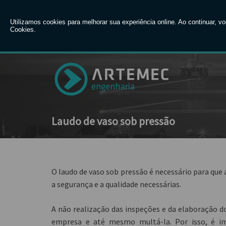
Entre em contato com um de noss
Laudo de vaso sob pressão
O
laudo de vaso sob pressão
é necessário para que
a segurança e a qualidade necessárias.
A não realização das inspeções e da elaboração d
empresa e até mesmo multá-la. Por isso, é 