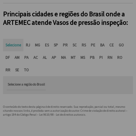
Principais cidades e regiões do Brasil onde a
ARTEMEC atende Vasos de pressão inspeção:
Selecione
RJ
MG
ES
SP
PR
SC
RS
PE
BA
CE
GO
DF
AM
PA
AC
AL
AP
MA
MT
MS
PB
PI
RN
RO
RR
SE
TO
Selecione a região do Brasil
O conteúdo do texto desta página é de direito reservado. Sua reprodução, parcial ou total, mesmo
citando nossos links, é proibida sem a autorização do autor. Crime de violação de direito autoral –
artigo 184 do Código Penal –
Lei 9610/98 - Lei de direitos autorais
.