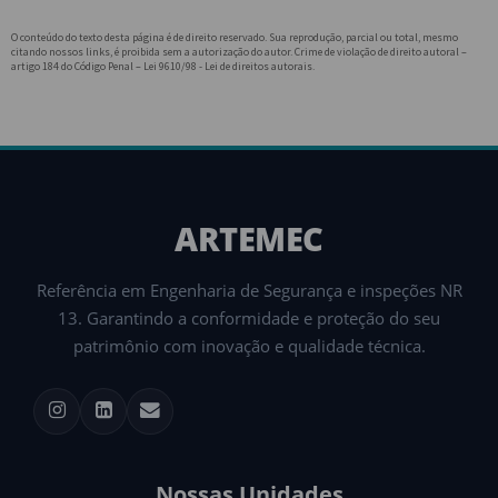
O conteúdo do texto desta página é de direito reservado. Sua reprodução, parcial ou total, mesmo
citando nossos links, é proibida sem a autorização do autor. Crime de violação de direito autoral –
artigo 184 do Código Penal –
Lei 9610/98 - Lei de direitos autorais
.
ARTEMEC
Referência em Engenharia de Segurança e inspeções NR
13. Garantindo a conformidade e proteção do seu
patrimônio com inovação e qualidade técnica.
Nossas Unidades