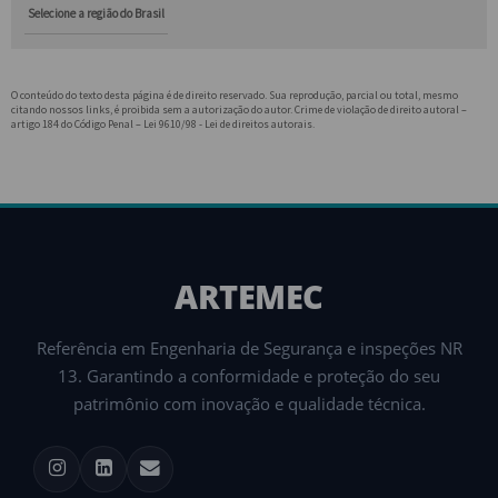
Selecione a região do Brasil
O conteúdo do texto desta página é de direito reservado. Sua reprodução, parcial ou total, mesmo
citando nossos links, é proibida sem a autorização do autor. Crime de violação de direito autoral –
artigo 184 do Código Penal –
Lei 9610/98 - Lei de direitos autorais
.
ARTEMEC
Referência em Engenharia de Segurança e inspeções NR
13. Garantindo a conformidade e proteção do seu
patrimônio com inovação e qualidade técnica.