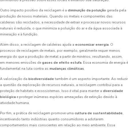
diminuindo a pressão sobre esses locais e evitando sua saturação.
Outro impacto positivo da reciclagem é a
diminuição da poluição
gerada pela
produção de novos materiais. Quando os metais e componentes das
caldeiras são reciclados, a necessidade de extrair e processar novos recursos
naturais é reduzida, o que minimiza a poluição do ar e da água associada à
mineração e à fundição.
Além disso, a reciclagem de caldeiras ajuda a
economizar energia
. O
processo de reciclagem de metais, por exemplo, geralmente requer menos
energia do que a produção de metal a partir de minérios, resultando, assim,
em menores emissões de
gases de efeito estufa
. Essa economia de energia é
fundamental na luta contra as
mudanças climáticas
.
A valorização da
biodiversidade
também é um aspecto importante. Ao reduzir
a questão da exploração de recursos naturais, a reciclagem contribui para a
proteção de habitats e ecossistemas. Isso é vital para manter a
diversidade
biológica
e proteger inúmeras espécies ameaçadas de extinção devido à
atividade humana.
Por fim, a prática de reciclagem promove uma
cultura de sustentabilidade
,
incentivando tanto indústrias quanto consumidores a adotarem
comportamentos mais conscientes em relação ao meio ambiente. Essa