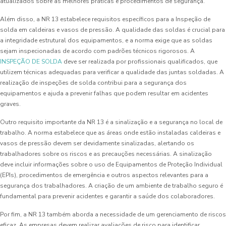
atualizados sobre as melhores práticas e procedimentos de segurança.
Além disso, a NR 13 estabelece requisitos específicos para a Inspeção de
solda em caldeiras e vasos de pressão. A qualidade das soldas é crucial para
a integridade estrutural dos equipamentos, e a norma exige que as soldas
sejam inspecionadas de acordo com padrões técnicos rigorosos. A
INSPEÇÃO DE SOLDA
deve ser realizada por profissionais qualificados, que
utilizem técnicas adequadas para verificar a qualidade das juntas soldadas. A
realização de inspeções de solda contribui para a segurança dos
equipamentos e ajuda a prevenir falhas que podem resultar em acidentes
graves.
Outro requisito importante da NR 13 é a sinalização e a segurança no local de
trabalho. A norma estabelece que as áreas onde estão instaladas caldeiras e
vasos de pressão devem ser devidamente sinalizadas, alertando os
trabalhadores sobre os riscos e as precauções necessárias. A sinalização
deve incluir informações sobre o uso de Equipamentos de Proteção Individual
(EPIs), procedimentos de emergência e outros aspectos relevantes para a
segurança dos trabalhadores. A criação de um ambiente de trabalho seguro é
fundamental para prevenir acidentes e garantir a saúde dos colaboradores.
Por fim, a NR 13 também aborda a necessidade de um gerenciamento de riscos
eficaz. As empresas devem realizar avaliações de risco para identificar