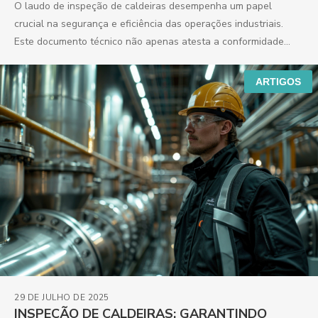
O laudo de inspeção de caldeiras desempenha um papel
crucial na segurança e eficiência das operações industriais.
Este documento técnico não apenas atesta a conformidade...
ARTIGOS
29 DE JULHO DE 2025
INSPEÇÃO DE CALDEIRAS: GARANTINDO