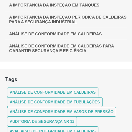
A IMPORTÂNCIA DA INSPEÇÃO EM TANQUES
A IMPORTÂNCIA DA INSPEÇÃO PERIÓDICA DE CALDEIRAS
PARA A SEGURANÇA INDUSTRIAL
ANÁLISE DE CONFORMIDADE EM CALDEIRAS
ANÁLISE DE CONFORMIDADE EM CALDEIRAS PARA
GARANTIR SEGURANÇA E EFICIÊNCIA
ANÁLISE DE CONFORMIDADE EM CALDEIRAS:
ASSEGURANDO EFICIÊNCIA E SEGURANÇA
Tags
ANÁLISE DE CONFORMIDADE EM CALDEIRAS: COMO
FUNCIONA
ANÁLISE DE CONFORMIDADE EM CALDEIRAS
ANÁLISE DE CONFORMIDADE EM CALDEIRAS: ENTENDA A
IMPORTÂNCIA E OS PROCEDIMENTOS
ANÁLISE DE CONFORMIDADE EM TUBULAÇÕES
ANÁLISE DE CONFORMIDADE EM VASOS DE PRESSÃO
ANÁLISE DE CONFORMIDADE EM CALDEIRAS:
GARANTINDO SEGURANÇA E MÁXIMA EFICIÊNCIA
AUDITORIA DE SEGURANÇA NR 13
ANÁLISE DE CONFORMIDADE EM CALDEIRAS: GUIA
AVALIAÇÃO DE INTEGRIDADE EM CALDEIRAS