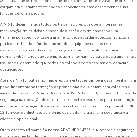
assegurar que os profissionais que lidam com caldeiras e vasos de pressão
estejam adequadamente treinados e capacitados para desempenhar suas
funções de forma segura.
A NR-13 determina que todos os trabalhadores que operam ou realizam
manutenção em caldeiras e vasos de pressão devem passar por um
treinamento específico. Esse treinamento deve abordar aspectos teóricos e
práticos, incluindo o funcionamento dos equipamentos, os riscos
associados, as medidas de segurança e os procedimentos de emergência. A
norma também exige que as empresas mantenham registros dos treinamentos
realizados, garantindo que todos os colaboradores estejam devidamente
qualificados.
Além da NR-13, outras normas e regulamentações também desempenham um
papel importante na formação de profissionais que atuam com caldeiras e
vasos de pressão. A Norma Brasileira ABNT NBR 13523, por exemplo, trata da
segurança na operação de caldeiras e estabelece requisitos para a construção,
instalação e operação desses equipamentos. Essa norma complementa a NR-
13, fornecendo diretrizes adicionais que ajudam a garantir a segurança e a
eficiência operacional.
Outro aspecto relevante é a norma ABNT NBR 14725, que aborda a segurança
química e a gestão de produtos químicos perigosos. Embora não se refira