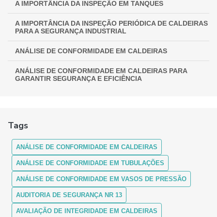
A IMPORTÂNCIA DA INSPEÇÃO EM TANQUES
A IMPORTÂNCIA DA INSPEÇÃO PERIÓDICA DE CALDEIRAS
PARA A SEGURANÇA INDUSTRIAL
ANÁLISE DE CONFORMIDADE EM CALDEIRAS
ANÁLISE DE CONFORMIDADE EM CALDEIRAS PARA
GARANTIR SEGURANÇA E EFICIÊNCIA
ANÁLISE DE CONFORMIDADE EM CALDEIRAS:
ASSEGURANDO EFICIÊNCIA E SEGURANÇA
Tags
ANÁLISE DE CONFORMIDADE EM CALDEIRAS: COMO
FUNCIONA
ANÁLISE DE CONFORMIDADE EM CALDEIRAS
ANÁLISE DE CONFORMIDADE EM CALDEIRAS: ENTENDA A
IMPORTÂNCIA E OS PROCEDIMENTOS
ANÁLISE DE CONFORMIDADE EM TUBULAÇÕES
ANÁLISE DE CONFORMIDADE EM VASOS DE PRESSÃO
ANÁLISE DE CONFORMIDADE EM CALDEIRAS:
GARANTINDO SEGURANÇA E MÁXIMA EFICIÊNCIA
AUDITORIA DE SEGURANÇA NR 13
ANÁLISE DE CONFORMIDADE EM CALDEIRAS: GUIA
AVALIAÇÃO DE INTEGRIDADE EM CALDEIRAS
COMPLETO