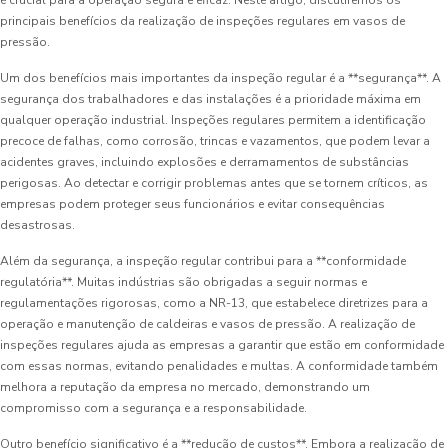
é crucial para a operação segura e eficaz. Neste artigo, discutiremos os
principais benefícios da realização de inspeções regulares em vasos de
pressão.
Um dos benefícios mais importantes da inspeção regular é a **segurança**. A
segurança dos trabalhadores e das instalações é a prioridade máxima em
qualquer operação industrial. Inspeções regulares permitem a identificação
precoce de falhas, como corrosão, trincas e vazamentos, que podem levar a
acidentes graves, incluindo explosões e derramamentos de substâncias
perigosas. Ao detectar e corrigir problemas antes que se tornem críticos, as
empresas podem proteger seus funcionários e evitar consequências
desastrosas.
Além da segurança, a inspeção regular contribui para a **conformidade
regulatória**. Muitas indústrias são obrigadas a seguir normas e
regulamentações rigorosas, como a NR-13, que estabelece diretrizes para a
operação e manutenção de caldeiras e vasos de pressão. A realização de
inspeções regulares ajuda as empresas a garantir que estão em conformidade
com essas normas, evitando penalidades e multas. A conformidade também
melhora a reputação da empresa no mercado, demonstrando um
compromisso com a segurança e a responsabilidade.
Outro benefício significativo é a **redução de custos**. Embora a realização de