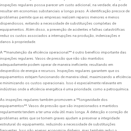
inspeções regulares possa parecer um custo adicional, na verdade, ela pode
resultar em economias substanciais a longo prazo. A identificação precoce de
problemas permite que as empresas realizem reparos menores e menos
dispendiosos, evitando a necessidade de substituições completas de
equipamentos. Além disso, a prevenção de acidentes e falhas catastróficas
reduz os custos associados a interrupções na produção, indenizações e
danos à propriedade.
A **manutenção da eficiência operacional** é outro benefício importante das
inspeções regulares. Vasos de pressão que não são mantidos
adequadamente podem operar de maneira ineficiente, resultando em
desperdício de energia e recursos. Inspeções regulares garantem que os
equipamentos estejam funcionando de maneira ideal, maximizando a eficiência
e minimizando os custos operacionais. Isso é especialmente relevante em
indústrias onde a eficiência energética é uma prioridade, como a petroquímica.
As inspeções regulares também promovem a **longevidade dos
equipamentos**. Vasos de pressão que são inspecionados e mantidos
regularmente tendem a ter uma vida útil mais longa. A detecção e correção de
problemas antes que se tornem graves ajudam a preservar a integridade
estrutural do equipamento, reduzindo a necessidade de substituições
frequentes. Isso não apenas economiza dinheiro, mas também reduz o