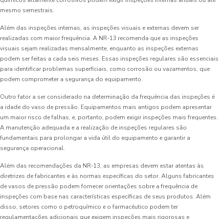
químicos altamente corrosivos podem exigir inspeções internas anuais ou até
mesmo semestrais.
Além das inspeções internas, as inspeções visuais e externas devem ser
realizadas com maior frequência. A NR-13 recomenda que as inspeções
visuais sejam realizadas mensalmente, enquanto as inspeções externas
podem ser feitas a cada seis meses. Essas inspeções regulares são essenciais
para identificar problemas superficiais, como corrosão ou vazamentos, que
podem comprometer a segurança do equipamento.
Outro fator a ser considerado na determinação da frequência das inspeções é
a idade do vaso de pressão. Equipamentos mais antigos podem apresentar
um maior risco de falhas, e, portanto, podem exigir inspeções mais frequentes.
A manutenção adequada e a realização de inspeções regulares são
fundamentais para prolongar a vida útil do equipamento e garantir a
segurança operacional.
Além das recomendações da NR-13, as empresas devem estar atentas às
diretrizes de fabricantes e às normas específicas do setor. Alguns fabricantes
de vasos de pressão podem fornecer orientações sobre a frequência de
inspeções com base nas características específicas de seus produtos. Além
disso, setores como o petroquímico e o farmacêutico podem ter
regulamentações adicionais que exigem inspeções mais rigorosas e