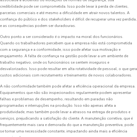
associada a acidentes ou violações de normas de segurança, sua
credibilidade pode ser comprometida. Isso pode levar à perda de clientes,
parcerias comerciais e até mesmo a dificuldade em atrair novos talentos. A
confiança do público e dos stakeholders é difícil de recuperar uma vez perdida,
e as consequências podem ser duradouras.
Outro ponto a ser considerado é o impacto na moral dos funcionários.
Quando os trabalhadores percebem que a empresa não está comprometida
com a segurança e a conformidade, isso pode afetar sua motivação e
engajamento. A falta de confiança na gestão pode levar a um ambiente de
trabalho negativo, onde os funcionários se sentem inseguros e
desvalorizados. Isso pode resultar em alta rotatividade de pessoal, o que gera
custos adicionais com recrutamento e treinamento de novos colaboradores.
A não conformidade também pode afetar a eficiência operacional da empresa.
Equipamentos que não são inspecionados regularmente podem apresentar
falhas e problemas de desempenho, resultando em paradas não
programadas e interrupções na produção. Isso não apenas afeta a
produtividade, mas também pode levar a atrasos na entrega de produtos e
serviços, prejudicando a satisfação do cliente. A manutenção corretiva, que é
frequentemente mais cara e demorada do que a manutenção preventiva, pode
se tornar uma necessidade constante, impactando ainda mais a eficiência