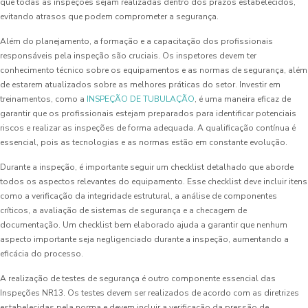
que todas as inspeções sejam realizadas dentro dos prazos estabelecidos,
evitando atrasos que podem comprometer a segurança.
Além do planejamento, a formação e a capacitação dos profissionais
responsáveis pela inspeção são cruciais. Os inspetores devem ter
conhecimento técnico sobre os equipamentos e as normas de segurança, além
de estarem atualizados sobre as melhores práticas do setor. Investir em
treinamentos, como a
INSPEÇÃO DE TUBULAÇÃO
, é uma maneira eficaz de
garantir que os profissionais estejam preparados para identificar potenciais
riscos e realizar as inspeções de forma adequada. A qualificação contínua é
essencial, pois as tecnologias e as normas estão em constante evolução.
Durante a inspeção, é importante seguir um checklist detalhado que aborde
todos os aspectos relevantes do equipamento. Esse checklist deve incluir itens
como a verificação da integridade estrutural, a análise de componentes
críticos, a avaliação de sistemas de segurança e a checagem de
documentação. Um checklist bem elaborado ajuda a garantir que nenhum
aspecto importante seja negligenciado durante a inspeção, aumentando a
eficácia do processo.
A realização de testes de segurança é outro componente essencial das
Inspeções NR13. Os testes devem ser realizados de acordo com as diretrizes
estabelecidas pela norma e devem incluir a verificação da pressão de