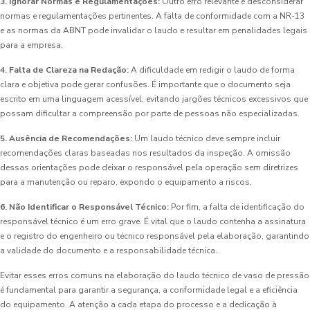
3. Ignorar Normas e Regulamentações:
Outro erro relevante é desconsiderar
normas e regulamentações pertinentes. A falta de conformidade com a NR-13
e as normas da ABNT pode invalidar o laudo e resultar em penalidades legais
para a empresa.
4. Falta de Clareza na Redação:
A dificuldade em redigir o laudo de forma
clara e objetiva pode gerar confusões. É importante que o documento seja
escrito em uma linguagem acessível, evitando jargões técnicos excessivos que
possam dificultar a compreensão por parte de pessoas não especializadas.
5. Ausência de Recomendações:
Um laudo técnico deve sempre incluir
recomendações claras baseadas nos resultados da inspeção. A omissão
dessas orientações pode deixar o responsável pela operação sem diretrizes
para a manutenção ou reparo, expondo o equipamento a riscos.
6. Não Identificar o Responsável Técnico:
Por fim, a falta de identificação do
responsável técnico é um erro grave. É vital que o laudo contenha a assinatura
e o registro do engenheiro ou técnico responsável pela elaboração, garantindo
a validade do documento e a responsabilidade técnica.
Evitar esses erros comuns na elaboração do laudo técnico de vaso de pressão
é fundamental para garantir a segurança, a conformidade legal e a eficiência
do equipamento. A atenção a cada etapa do processo e a dedicação à