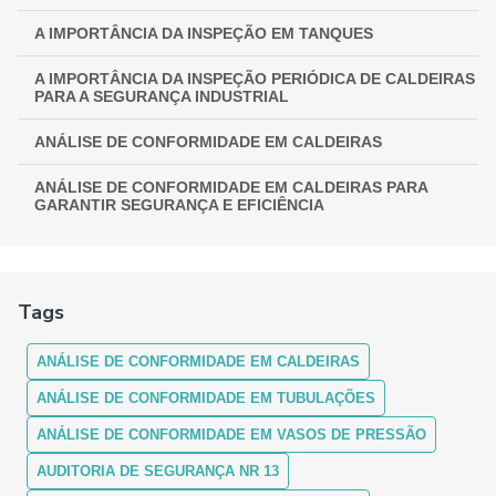
A IMPORTÂNCIA DA INSPEÇÃO EM TANQUES
A IMPORTÂNCIA DA INSPEÇÃO PERIÓDICA DE CALDEIRAS
PARA A SEGURANÇA INDUSTRIAL
ANÁLISE DE CONFORMIDADE EM CALDEIRAS
ANÁLISE DE CONFORMIDADE EM CALDEIRAS PARA
GARANTIR SEGURANÇA E EFICIÊNCIA
ANÁLISE DE CONFORMIDADE EM CALDEIRAS:
ASSEGURANDO EFICIÊNCIA E SEGURANÇA
Tags
ANÁLISE DE CONFORMIDADE EM CALDEIRAS: COMO
FUNCIONA
ANÁLISE DE CONFORMIDADE EM CALDEIRAS
ANÁLISE DE CONFORMIDADE EM CALDEIRAS: ENTENDA A
IMPORTÂNCIA E OS PROCEDIMENTOS
ANÁLISE DE CONFORMIDADE EM TUBULAÇÕES
ANÁLISE DE CONFORMIDADE EM VASOS DE PRESSÃO
ANÁLISE DE CONFORMIDADE EM CALDEIRAS:
GARANTINDO SEGURANÇA E MÁXIMA EFICIÊNCIA
AUDITORIA DE SEGURANÇA NR 13