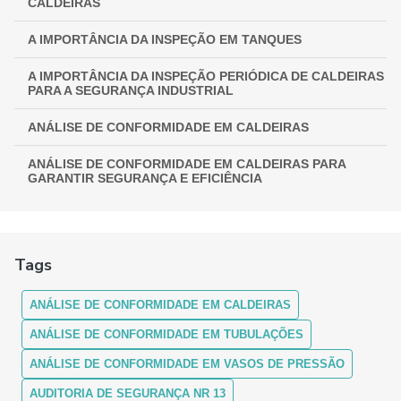
CALDEIRAS
A IMPORTÂNCIA DA INSPEÇÃO EM TANQUES
A IMPORTÂNCIA DA INSPEÇÃO PERIÓDICA DE CALDEIRAS
PARA A SEGURANÇA INDUSTRIAL
ANÁLISE DE CONFORMIDADE EM CALDEIRAS
ANÁLISE DE CONFORMIDADE EM CALDEIRAS PARA
GARANTIR SEGURANÇA E EFICIÊNCIA
ANÁLISE DE CONFORMIDADE EM CALDEIRAS:
ASSEGURANDO EFICIÊNCIA E SEGURANÇA
Tags
ANÁLISE DE CONFORMIDADE EM CALDEIRAS: COMO
FUNCIONA
ANÁLISE DE CONFORMIDADE EM CALDEIRAS
ANÁLISE DE CONFORMIDADE EM CALDEIRAS: ENTENDA A
IMPORTÂNCIA E OS PROCEDIMENTOS
ANÁLISE DE CONFORMIDADE EM TUBULAÇÕES
ANÁLISE DE CONFORMIDADE EM VASOS DE PRESSÃO
ANÁLISE DE CONFORMIDADE EM CALDEIRAS:
GARANTINDO SEGURANÇA E MÁXIMA EFICIÊNCIA
AUDITORIA DE SEGURANÇA NR 13