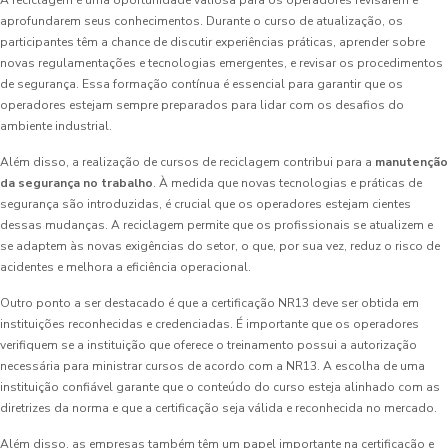
A reciclagem é uma oportunidade valiosa para os operadores revisarem e
aprofundarem seus conhecimentos. Durante o curso de atualização, os
participantes têm a chance de discutir experiências práticas, aprender sobre
novas regulamentações e tecnologias emergentes, e revisar os procedimentos
de segurança. Essa formação contínua é essencial para garantir que os
operadores estejam sempre preparados para lidar com os desafios do
ambiente industrial.
Além disso, a realização de cursos de reciclagem contribui para a
manutenção
da segurança no trabalho
. À medida que novas tecnologias e práticas de
segurança são introduzidas, é crucial que os operadores estejam cientes
dessas mudanças. A reciclagem permite que os profissionais se atualizem e
se adaptem às novas exigências do setor, o que, por sua vez, reduz o risco de
acidentes e melhora a eficiência operacional.
Outro ponto a ser destacado é que a certificação NR13 deve ser obtida em
instituições reconhecidas e credenciadas. É importante que os operadores
verifiquem se a instituição que oferece o treinamento possui a autorização
necessária para ministrar cursos de acordo com a NR13. A escolha de uma
instituição confiável garante que o conteúdo do curso esteja alinhado com as
diretrizes da norma e que a certificação seja válida e reconhecida no mercado.
Além disso, as empresas também têm um papel importante na certificação e