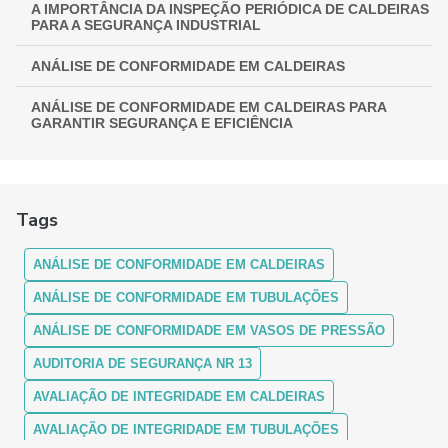
A IMPORTÂNCIA DA INSPEÇÃO PERIÓDICA DE CALDEIRAS
PARA A SEGURANÇA INDUSTRIAL
ANÁLISE DE CONFORMIDADE EM CALDEIRAS
ANÁLISE DE CONFORMIDADE EM CALDEIRAS PARA
GARANTIR SEGURANÇA E EFICIÊNCIA
ANÁLISE DE CONFORMIDADE EM CALDEIRAS:
ASSEGURANDO EFICIÊNCIA E SEGURANÇA
Tags
ANÁLISE DE CONFORMIDADE EM CALDEIRAS: COMO
FUNCIONA
ANÁLISE DE CONFORMIDADE EM CALDEIRAS
ANÁLISE DE CONFORMIDADE EM CALDEIRAS: ENTENDA A
IMPORTÂNCIA E OS PROCEDIMENTOS
ANÁLISE DE CONFORMIDADE EM TUBULAÇÕES
ANÁLISE DE CONFORMIDADE EM VASOS DE PRESSÃO
ANÁLISE DE CONFORMIDADE EM CALDEIRAS:
GARANTINDO SEGURANÇA E MÁXIMA EFICIÊNCIA
AUDITORIA DE SEGURANÇA NR 13
ANÁLISE DE CONFORMIDADE EM CALDEIRAS: GUIA
AVALIAÇÃO DE INTEGRIDADE EM CALDEIRAS
COMPLETO
AVALIAÇÃO DE INTEGRIDADE EM TUBULAÇÕES