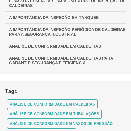
6 PASSOS ESSENCIAIS PARA UM LAUDO DE INSPEÇÃO DE
CALDEIRAS
A IMPORTÂNCIA DA INSPEÇÃO EM TANQUES
A IMPORTÂNCIA DA INSPEÇÃO PERIÓDICA DE CALDEIRAS
PARA A SEGURANÇA INDUSTRIAL
ANÁLISE DE CONFORMIDADE EM CALDEIRAS
ANÁLISE DE CONFORMIDADE EM CALDEIRAS PARA
GARANTIR SEGURANÇA E EFICIÊNCIA
ANÁLISE DE CONFORMIDADE EM CALDEIRAS:
ASSEGURANDO EFICIÊNCIA E SEGURANÇA
Tags
ANÁLISE DE CONFORMIDADE EM CALDEIRAS: COMO
FUNCIONA
ANÁLISE DE CONFORMIDADE EM CALDEIRAS
ANÁLISE DE CONFORMIDADE EM CALDEIRAS: ENTENDA A
IMPORTÂNCIA E OS PROCEDIMENTOS
ANÁLISE DE CONFORMIDADE EM TUBULAÇÕES
ANÁLISE DE CONFORMIDADE EM VASOS DE PRESSÃO
ANÁLISE DE CONFORMIDADE EM CALDEIRAS:
GARANTINDO SEGURANÇA E MÁXIMA EFICIÊNCIA