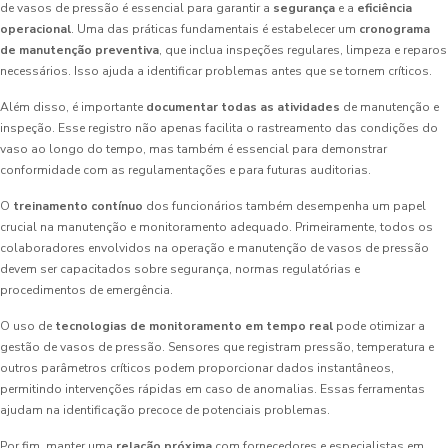
de vasos de pressão é essencial para garantir a
segurança
e a
eficiência
operacional
. Uma das práticas fundamentais é estabelecer um
cronograma
de manutenção preventiva
, que inclua inspeções regulares, limpeza e reparos
necessários. Isso ajuda a identificar problemas antes que se tornem críticos.
Além disso, é importante
documentar todas as atividades
de manutenção e
inspeção. Esse registro não apenas facilita o rastreamento das condições do
vaso ao longo do tempo, mas também é essencial para demonstrar
conformidade com as regulamentações e para futuras auditorias.
O
treinamento contínuo
dos funcionários também desempenha um papel
crucial na manutenção e monitoramento adequado. Primeiramente, todos os
colaboradores envolvidos na operação e manutenção de vasos de pressão
devem ser capacitados sobre segurança, normas regulatórias e
procedimentos de emergência.
O uso de
tecnologias de monitoramento em tempo real
pode otimizar a
gestão de vasos de pressão. Sensores que registram pressão, temperatura e
outros parâmetros críticos podem proporcionar dados instantâneos,
permitindo intervenções rápidas em caso de anomalias. Essas ferramentas
ajudam na identificação precoce de potenciais problemas.
Por fim, manter uma
relação próxima
com fornecedores e especialistas em