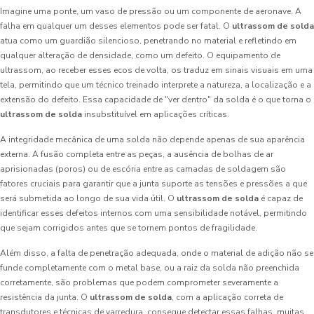
Imagine uma ponte, um vaso de pressão ou um componente de aeronave. A
falha em qualquer um desses elementos pode ser fatal. O
ultrassom de solda
atua como um guardião silencioso, penetrando no material e refletindo em
qualquer alteração de densidade, como um defeito. O equipamento de
ultrassom, ao receber esses ecos de volta, os traduz em sinais visuais em uma
tela, permitindo que um técnico treinado interprete a natureza, a localização e a
extensão do defeito. Essa capacidade de "ver dentro" da solda é o que torna o
ultrassom de solda
insubstituível em aplicações críticas.
A integridade mecânica de uma solda não depende apenas de sua aparência
externa. A fusão completa entre as peças, a ausência de bolhas de ar
aprisionadas (poros) ou de escória entre as camadas de soldagem são
fatores cruciais para garantir que a junta suporte as tensões e pressões a que
será submetida ao longo de sua vida útil. O
ultrassom de solda
é capaz de
identificar esses defeitos internos com uma sensibilidade notável, permitindo
que sejam corrigidos antes que se tornem pontos de fragilidade.
Além disso, a falta de penetração adequada, onde o material de adição não se
funde completamente com o metal base, ou a raiz da solda não preenchida
corretamente, são problemas que podem comprometer severamente a
resistência da junta. O
ultrassom de solda
, com a aplicação correta de
transdutores e técnicas de varredura, consegue detectar essas falhas, muitas