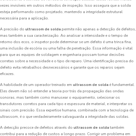
vezes invisíveis em outros métodos de inspeção. Isso assegura que a solda
esteja performando como projetado, mantendo a integridade estrutural
necessária para a aplicação.
A precisão do
ultrassom de solda
permite não apenas a detecção de defeitos,
mas também a sua caracterização. Ao analisar a intensidade e o tempo de
retorno dos ecos, o inspetor pode determinar se um defeito é uma trinca fina,
uma inclusão de escória ou uma falha de penetração. Essa informação é vital
para que as equipes de soldagem e engenharia possam tomar decisões
corretas sobre a necessidade e o tipo de reparo. Uma identificação precisa do
defeito evita retrabalhos desnecessários e garante que os reparos sejam
eficazes.
A habilidade de um operador treinado em
ultrassom de solda
é fundamental.
Eles devem não só entender a teoria por trás da propagação das ondas
sonoras, mas também como manusear o equipamento, selecionar os
transdutores corretos para cada tipo e espessura de material, e interpretar os
sinais com precisão. Essa expertise humana, combinada com a tecnologia de
ultrassom, é o que verdadeiramente salvaguarda a integridade das soldas.
A detecção precoce de defeitos através do
ultrassom de solda
também
contribui para a redução de custos a longo prazo. Corrigir um problema em