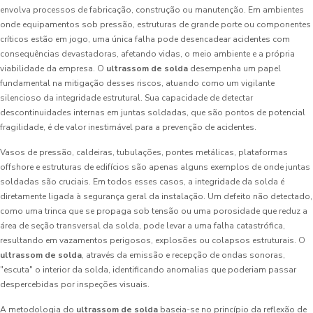
envolva processos de fabricação, construção ou manutenção. Em ambientes
onde equipamentos sob pressão, estruturas de grande porte ou componentes
críticos estão em jogo, uma única falha pode desencadear acidentes com
consequências devastadoras, afetando vidas, o meio ambiente e a própria
viabilidade da empresa. O
ultrassom de solda
desempenha um papel
fundamental na mitigação desses riscos, atuando como um vigilante
silencioso da integridade estrutural. Sua capacidade de detectar
descontinuidades internas em juntas soldadas, que são pontos de potencial
fragilidade, é de valor inestimável para a prevenção de acidentes.
Vasos de pressão, caldeiras, tubulações, pontes metálicas, plataformas
offshore e estruturas de edifícios são apenas alguns exemplos de onde juntas
soldadas são cruciais. Em todos esses casos, a integridade da solda é
diretamente ligada à segurança geral da instalação. Um defeito não detectado,
como uma trinca que se propaga sob tensão ou uma porosidade que reduz a
área de seção transversal da solda, pode levar a uma falha catastrófica,
resultando em vazamentos perigosos, explosões ou colapsos estruturais. O
ultrassom de solda
, através da emissão e recepção de ondas sonoras,
"escuta" o interior da solda, identificando anomalias que poderiam passar
despercebidas por inspeções visuais.
A metodologia do
ultrassom de solda
baseia-se no princípio da reflexão de