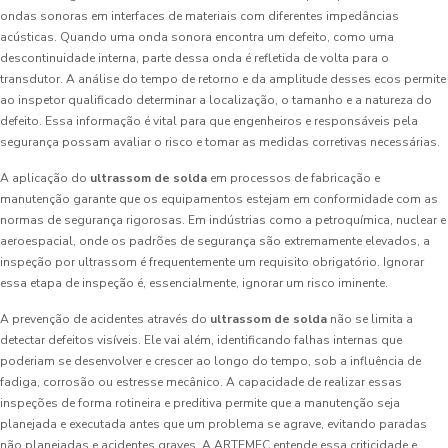
ondas sonoras em interfaces de materiais com diferentes impedâncias
acústicas. Quando uma onda sonora encontra um defeito, como uma
descontinuidade interna, parte dessa onda é refletida de volta para o
transdutor. A análise do tempo de retorno e da amplitude desses ecos permite
ao inspetor qualificado determinar a localização, o tamanho e a natureza do
defeito. Essa informação é vital para que engenheiros e responsáveis pela
segurança possam avaliar o risco e tomar as medidas corretivas necessárias.
A aplicação do
ultrassom de solda
em processos de fabricação e
manutenção garante que os equipamentos estejam em conformidade com as
normas de segurança rigorosas. Em indústrias como a petroquímica, nuclear e
aeroespacial, onde os padrões de segurança são extremamente elevados, a
inspeção por ultrassom é frequentemente um requisito obrigatório. Ignorar
essa etapa de inspeção é, essencialmente, ignorar um risco iminente.
A prevenção de acidentes através do
ultrassom de solda
não se limita a
detectar defeitos visíveis. Ele vai além, identificando falhas internas que
poderiam se desenvolver e crescer ao longo do tempo, sob a influência de
fadiga, corrosão ou estresse mecânico. A capacidade de realizar essas
inspeções de forma rotineira e preditiva permite que a manutenção seja
planejada e executada antes que um problema se agrave, evitando paradas
não planejadas e acidentes graves. A ARTEMEC entende essa criticidade e