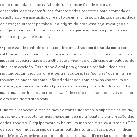
como porosidade, trincas, falta de fusão, inclusões de escória e
descontinuidades geométricas, fornece dados concretos para a tomada de
decisão sobre a aceitação ou rejeição de uma junta soldada. Essa capacidade
de detecção precoce permite que a origem do problema seja investigada e
corrigida, otimizando o processo de soldagem e evitando a produção em
massa de peças defeituosas.
O processo de controle de qualidade com
ultrassom de solda
inicia com a
calibração do equipamento. Utilizando blocos de referência padronizados, o
inspetor assegura que o aparelho esteja medindo distâncias e amplitudes de
sinal com exatidão. Essa etapa é vital para garantir a confiabilidade dos
resultados. Em seguida, diferentes transdutores (as "sondas" que emitem e
recebem as ondas sonoras) são selecionados com base na espessura do
material, geometria da junta e tipo de defeito a ser procurado. Uma escolha
inadequada de transdutor pode levar à detecção de falsos positivos ou, pior,
à omissão de defeitos reais.
Durante a inspeção, o técnico move o transdutor sobre a superfície da solda,
aplicando um acoplante (geralmente um gel) para facilitar a transmissão das
ondas sonoras. O equipamento exibe em um monitor (display A-scan ou DGS)
os ecos retornados. Sinais de alta amplitude e curta duração podem indicar
um defeito. A experiência do operador é crucial para diferenciar um eco de um