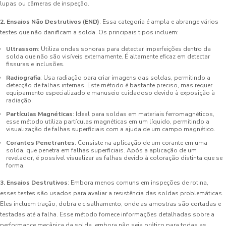
lupas ou câmeras de inspeção.
2. Ensaios Não Destrutivos (END)
: Essa categoria é ampla e abrange vários
testes que não danificam a solda. Os principais tipos incluem:
Ultrassom
: Utiliza ondas sonoras para detectar imperfeições dentro da
solda que não são visíveis externamente. É altamente eficaz em detectar
fissuras e inclusões.
Radiografia
: Usa radiação para criar imagens das soldas, permitindo a
detecção de falhas internas. Este método é bastante preciso, mas requer
equipamento especializado e manuseio cuidadoso devido à exposição à
radiação.
Partículas Magnéticas
: Ideal para soldas em materiais ferromagnéticos,
esse método utiliza partículas magnéticas em um líquido, permitindo a
visualização de falhas superficiais com a ajuda de um campo magnético.
Corantes Penetrantes
: Consiste na aplicação de um corante em uma
solda, que penetra em falhas superficiais. Após a aplicação de um
revelador, é possível visualizar as falhas devido à coloração distinta que se
forma.
3. Ensaios Destrutivos
: Embora menos comuns em inspeções de rotina,
esses testes são usados para avaliar a resistência das soldas problemáticas.
Eles incluem tração, dobra e cisalhamento, onde as amostras são cortadas e
testadas até a falha. Esse método fornece informações detalhadas sobre a
performance mecânica da solda, embora não seja prático para todas as