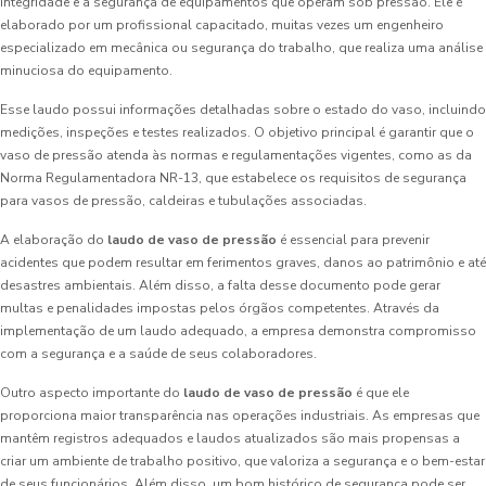
integridade e a segurança de equipamentos que operam sob pressão. Ele é
elaborado por um profissional capacitado, muitas vezes um engenheiro
especializado em mecânica ou segurança do trabalho, que realiza uma análise
minuciosa do equipamento.
Esse laudo possui informações detalhadas sobre o estado do vaso, incluindo
medições, inspeções e testes realizados. O objetivo principal é garantir que o
vaso de pressão atenda às normas e regulamentações vigentes, como as da
Norma Regulamentadora NR-13, que estabelece os requisitos de segurança
para vasos de pressão, caldeiras e tubulações associadas.
A elaboração do
laudo de vaso de pressão
é essencial para prevenir
acidentes que podem resultar em ferimentos graves, danos ao patrimônio e até
desastres ambientais. Além disso, a falta desse documento pode gerar
multas e penalidades impostas pelos órgãos competentes. Através da
implementação de um laudo adequado, a empresa demonstra compromisso
com a segurança e a saúde de seus colaboradores.
Outro aspecto importante do
laudo de vaso de pressão
é que ele
proporciona maior transparência nas operações industriais. As empresas que
mantêm registros adequados e laudos atualizados são mais propensas a
criar um ambiente de trabalho positivo, que valoriza a segurança e o bem-estar
de seus funcionários. Além disso, um bom histórico de segurança pode ser